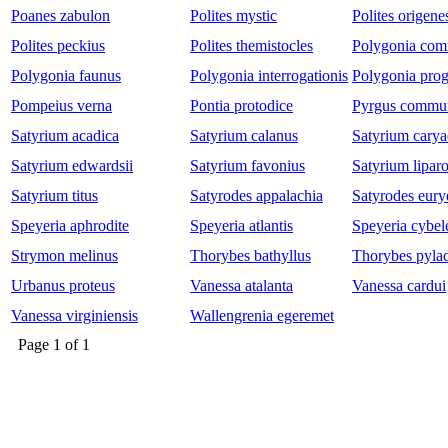
Poanes zabulon
Polites mystic
Polites origene
Polites peckius
Polites themistocles
Polygonia co
Polygonia faunus
Polygonia interrogationis
Polygonia pro
Pompeius verna
Pontia protodice
Pyrgus commu
Satyrium acadica
Satyrium calanus
Satyrium cary
Satyrium edwardsii
Satyrium favonius
Satyrium lipar
Satyrium titus
Satyrodes appalachia
Satyrodes eury
Speyeria aphrodite
Speyeria atlantis
Speyeria cybel
Strymon melinus
Thorybes bathyllus
Thorybes pyla
Urbanus proteus
Vanessa atalanta
Vanessa cardui
Vanessa virginiensis
Wallengrenia egeremet
Page
1
of
1