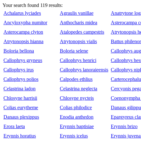
Your search found
119
results:
Achalarus lyciades
Agraulis vanillae
Anatrytone lo
Ancyloxypha numitor
Anthocharis midea
Asterocampa ce
Asterocampa clyton
Atalopedes campestris
Atrytonopsis 
Atrytonopsis hianna
Atrytonopsis vialis
Battus philenor
Boloria bellona
Boloria selene
Callophrys aug
Callophrys gryneus
Callophrys henrici
Callophrys hess
Callophrys irus
Callophrys lanoraieensis
Callophrys ni
Callophrys polios
Calpodes ethlius
Carterocephal
Celastrina ladon
Celastrina neglecta
Cercyonis pega
Chlosyne harrisii
Chlosyne nycteis
Coenonympha t
Colias eurytheme
Colias philodice
Danaus gilippu
Danaus plexippus
Enodia anthedon
Epargyreus cla
Erora laeta
Erynnis baptisiae
Erynnis brizo
Erynnis horatius
Erynnis icelus
Erynnis juvena