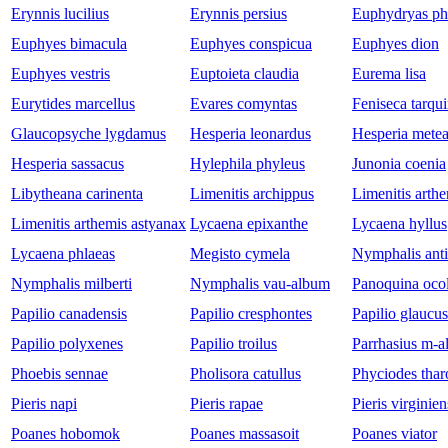
Erynnis lucilius
Erynnis persius
Euphydryas ph
Euphyes bimacula
Euphyes conspicua
Euphyes dion
Euphyes vestris
Euptoieta claudia
Eurema lisa
Eurytides marcellus
Evares comyntas
Feniseca tarqui
Glaucopsyche lygdamus
Hesperia leonardus
Hesperia mete
Hesperia sassacus
Hylephila phyleus
Junonia coenia
Libytheana carinenta
Limenitis archippus
Limenitis arth
Limenitis arthemis astyanax
Lycaena epixanthe
Lycaena hyllus
Lycaena phlaeas
Megisto cymela
Nymphalis ant
Nymphalis milberti
Nymphalis vau-album
Panoquina oco
Papilio canadensis
Papilio cresphontes
Papilio glaucus
Papilio polyxenes
Papilio troilus
Parrhasius m-
Phoebis sennae
Pholisora catullus
Phyciodes thar
Pieris napi
Pieris rapae
Pieris virginien
Poanes hobomok
Poanes massasoit
Poanes viator